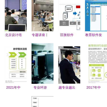
北京设计培
专题讲座丨
匡衡软件
教育软件发
训机构哪家
破局与重
教育行业邀
展现状与教
好？口碑榜
构:工程软
约精准化营
育行业软件
单出炉，看
件驱动下的
销与软件开
开发趋势分
看你选的上
土木行业数
发整体方案
析
榜了吗？
智化转型
2021年中
专业环游
越专业越出
2017年中
国教育培训
（三） 计
色 在山西
国教育培训
行业发展趋
算机科学与
新华用教育
行业白皮书