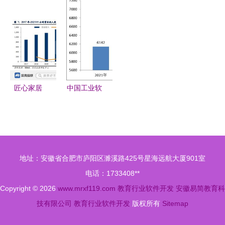
行业发展趋
算机科学与
新华用教育
行业白皮书
势报告（简
技术——教
软件开发铸
教育行业软
版） 教育
育行业软件
就人生理想
件开发趋势
行业软件开
开发的探索
与洞察
发
匠心家居
中国工业软
整合供应链
件与教育软
体系，以智
件行业 现
能科技赋能
状与未来展
全球家居市
望
地址：安徽省合肥市庐阳区濉溪路425号星海远航大厦901室
场发展
电话：1733408**
Copyright © 2026
www.mrxf119.com
教育行业软件开发
安徽易简教育科
技有限公司
教育行业软件开发
版权所有
Sitemap