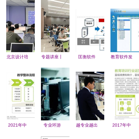
北京设计培
专题讲座丨
匡衡软件
教育软件发
训机构哪家
破局与重
教育行业邀
展现状与教
好？口碑榜
构:工程软
约精准化营
育行业软件
单出炉，看
件驱动下的
销与软件开
开发趋势分
看你选的上
土木行业数
发整体方案
析
榜了吗？
智化转型
2021年中
专业环游
越专业越出
2017年中
国教育培训
（三） 计
色 在山西
国教育培训