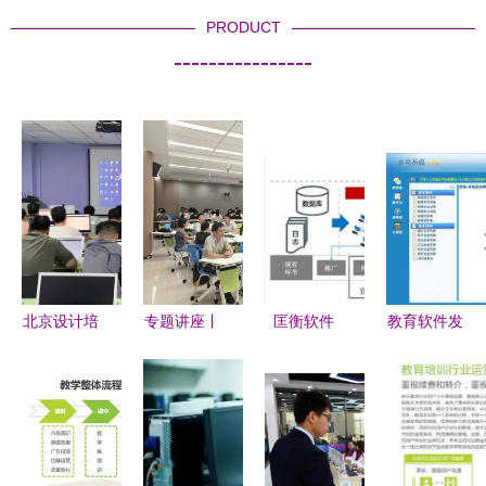
PRODUCT
----------------
北京设计培
专题讲座丨
匡衡软件
教育软件发
训机构哪家
破局与重
教育行业邀
展现状与教
好？口碑榜
构:工程软
约精准化营
育行业软件
单出炉，看
件驱动下的
销与软件开
开发趋势分
看你选的上
土木行业数
发整体方案
析
榜了吗？
智化转型