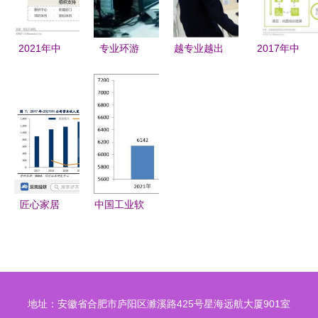
2021年中
专业环游
越专业越出
2017年中
国教育培训
（三） 计
色 在山西
国教育培训
行业发展趋
算机科学与
新华用教育
行业白皮书
势报告（简
技术——教
软件开发铸
教育行业软
版） 教育
育行业软件
就人生理想
件开发趋势
行业软件开
开发的探索
与洞察
发
匠心家居
中国工业软
整合供应链
件与教育软
体系，以智
件行业 现
能科技赋能
状与未来展
全球家居市
望
地址：安徽省合肥市庐阳区濉溪路425号星海远航大厦901室
场发展