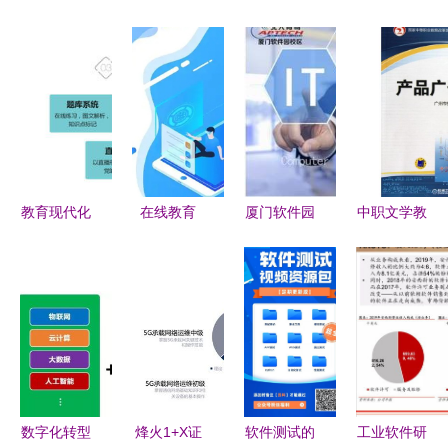
教育现代化
在线教育
厦门软件园
中职文学教
的催化剂
APP开发的
IT学校热门
材数字化
鼎维软件定
价值 重塑
专业与教育
教育行业软
制与系统开
教育行业的
行业软件开
件开发的机
发赋能教育
数字未来
发方向解析
遇与挑战
行业
数字化转型
烽火1+X证
软件测试的
工业软件研