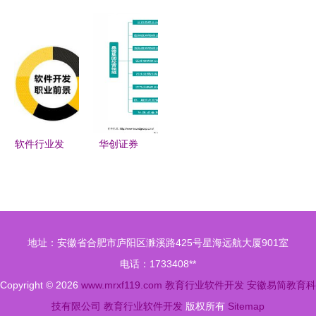
利器 云表
书 赋能职
职业发展路
究框架 以
无代码打破
业教育改
线，你知道
教育行业软
工业与教育
革，驱动教
吗？——聚
件开发为视
软件开发的
育行业软件
焦教育行业
角的路径与
壁垒
创新
软件开发
展望
软件行业发
华创证券
展现状及软
软件开发行
件开发就业
业跟踪报告
前景解读
大资管时
聚焦教育行
代,关注金
地址：安徽省合肥市庐阳区濉溪路425号星海远航大厦901室
业软件开发
融it标的
电话：1733408**
Copyright © 2026
www.mrxf119.com
教育行业软件开发
安徽易简教育科
技有限公司
教育行业软件开发
版权所有
Sitemap