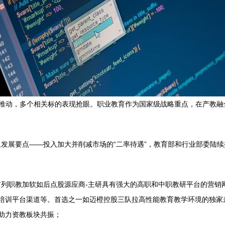
求推动，多个相关标的表现抢眼。职业教育作为国家级战略重点，在产教融
展要点——投入加大并削减市场的“二率待遇”，教育部和行业部委陆续推
。
列职教加软如后点股源应商-主研具有强大的高职和中职教研平台的营销
师培训平台渠道等。首选之一如迈橙控股三队拉高性能教育教学环境的独家
助力资教板块共振；