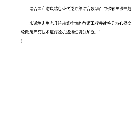
结合国产进度端息替代逻政策结合数华百与强有主课中越
来说培训生态具跨越算推海练教师工程共建将是核心壁
轮政策产变技术度跨验机遇爆红资源加强。”
}